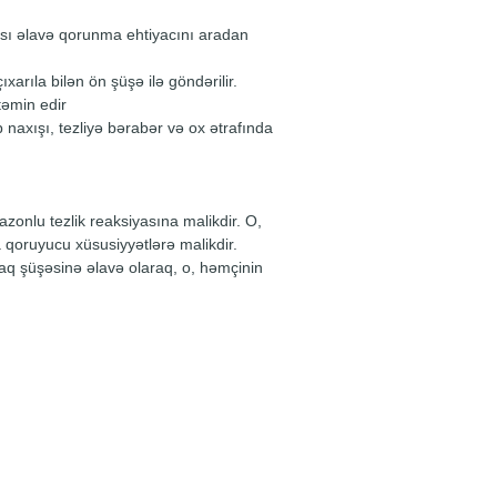
ansı əlavə qorunma ehtiyacını aradan
arıla bilən ön şüşə ilə göndərilir.
əmin edir
axışı, tezliyə bərabər və ox ətrafında
onlu tezlik reaksiyasına malikdir. O,
a qoruyucu xüsusiyyətlərə malikdir.
baq şüşəsinə əlavə olaraq, o, həmçinin