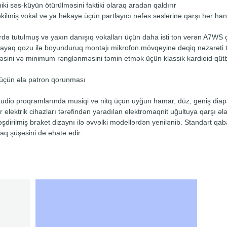
ki səs-küyün ötürülməsini faktiki olaraq aradan qaldırır
çəkilmiş vokal və ya hekayə üçün partlayıcı nəfəs səslərinə qarşı hər h
rdə tutulmuş və yaxın danışıq vokalları üçün daha isti ton verən A7WS çıx
yaq qozu ilə boyunduruq montajı mikrofon mövqeyinə dəqiq nəzarəti t
ni və minimum rənglənməsini təmin etmək üçün klassik kardioid qütb n
 üçün əla patron qorunması
io proqramlarında musiqi və nitq üçün uyğun hamar, düz, geniş diapaz
r elektrik cihazları tərəfindən yaradılan elektromaqnit uğultuya qarşı əl
əşdirilmiş braket dizaynı ilə əvvəlki modellərdən yenilənib. Standart qa
q şüşəsini də əhatə edir.