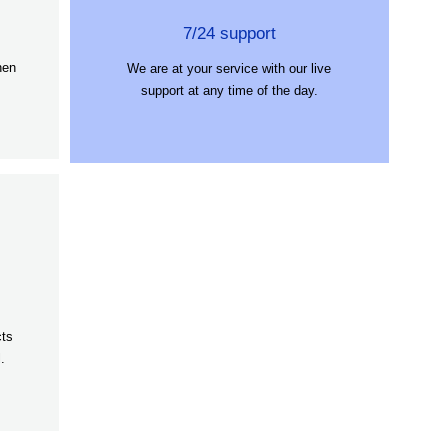
7/24 support
hen
We are at your service with our live
support at any time of the day.
cts
.