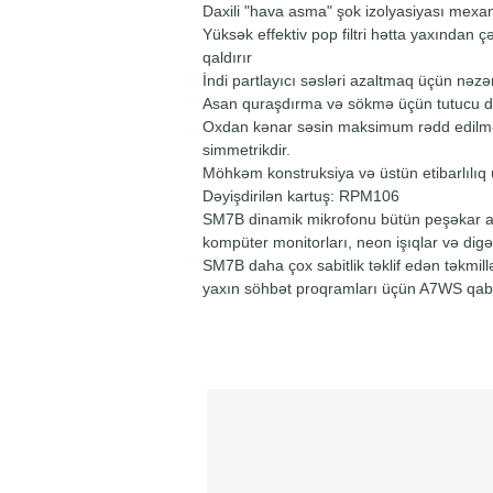
Daxili "hava asma" şok izolyasiyası mexani
Yüksək effektiv pop filtri hətta yaxından 
qaldırır
İndi partlayıcı səsləri azaltmaq üçün nəzə
Asan quraşdırma və sökmə üçün tutucu da
Oxdan kənar səsin maksimum rədd edilməsi
simmetrikdir.
Möhkəm konstruksiya və üstün etibarlılıq
Dəyişdirilən kartuş: RPM106
SM7B dinamik mikrofonu bütün peşəkar aud
kompüter monitorları, neon işıqlar və digə
SM7B daha çox sabitlik təklif edən təkmill
yaxın söhbət proqramları üçün A7WS qaba