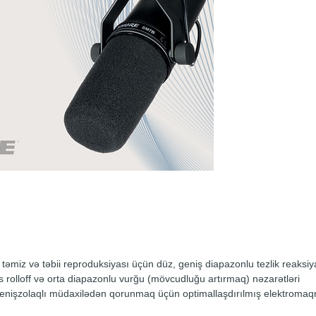
insan sə
təkmillə
yayındır
ikona. 
preampla
peşəkar
olun ki,
qazanc t
SM7dB-ni
yaxşı se
əmiz və təbii reproduksiyası üçün düz, geniş diapazonlu tezlik reaksiy
s rolloff və orta diapazonlu vurğu (mövcudluğu artırmaq) nəzarətləri
genişzolaqlı müdaxilədən qorunmaq üçün optimallaşdırılmış elektromaqni