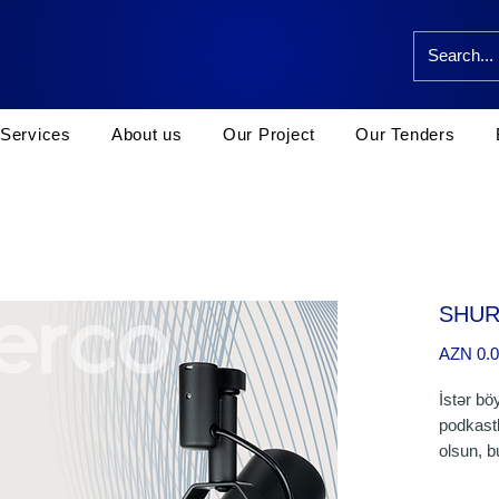
Services
About us
Our Project
Our Tenders
SHUR
AZN 0.
İstər bö
podkastl
olsun, b
dəfə ham