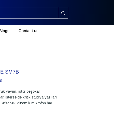
Blogs
Contact us
E SM7B
Price
00
yük yayım, istər peşəkar
ar, istərsə də kritik studiya yazıları
u əfsanəvi dinamik mikrofon hər
ar, isti vokal təqdim edir. SM7B