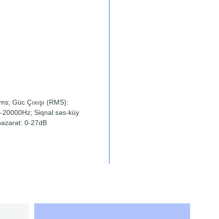
hms; Güc Çıxışı (RMS):
0-20000Hz; Siqnal səs-küy
nəzarət: 0-27dB