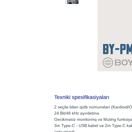
Texniki spesifikasiyaları
2 seçilə bilən qütb nümunələri (Kardioid/O
24 Bit/48 kHz ayırdetmə.
Gecikməsiz monitorinq və Muting funksiya
3m Type-C - USB kabel və 2m Type-C kab
üstü stendi.