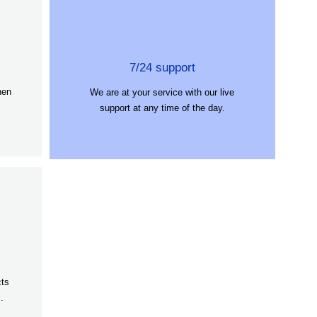
7/24 support
hen
We are at your service with our live
support at any time of the day.
cts
.