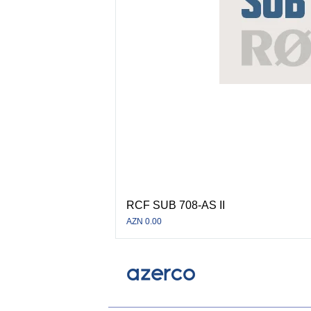
RCF SUB 708-AS II
Price
AZN 0.00