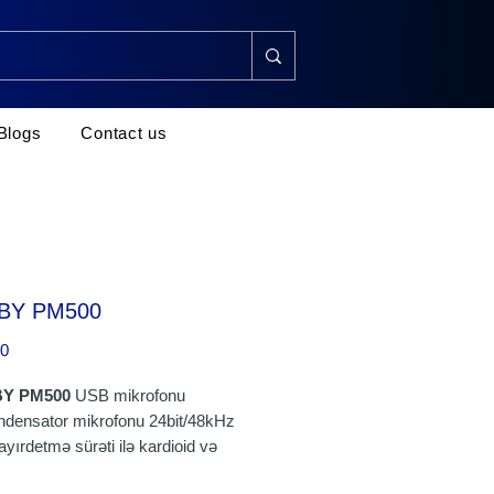
Blogs
Contact us
 BY PM500
Price
00
BY PM500
USB mikrofonu
densator mikrofonu 24bit/48kHz
yırdetmə sürəti ilə kardioid və
amətli alma naxışlarına malikdir.