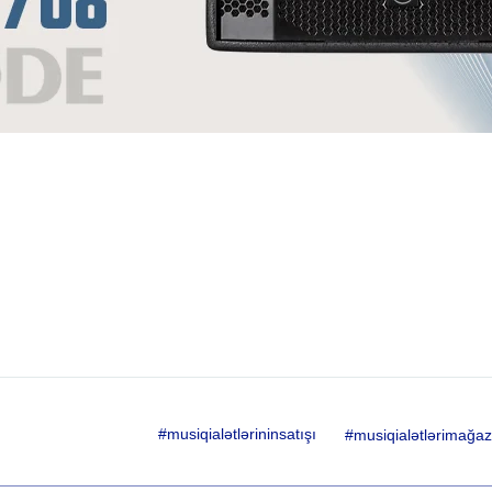
#musiqialətlərininsatışı
#musiqialətlərimağaz