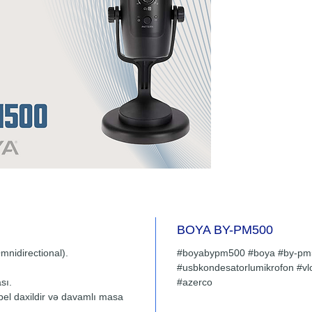
Quraşdı
bir gec
etməyə 
qulaqlıq
alınması
inteqras
parametr
təklif e
mikrohon
verir, 
tamamilə
Windows
ilə uyğu
Ev stud
video ko
BOYA BY-PM500
yazılma
mnidirectional).
#boyabypm500 #boya #by-pm
#usbkondesatorlumikrofon #vl
sı.
#azerco
el daxildir və davamlı masa