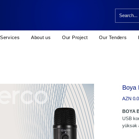
Services
About us
Our Project
Our Tenders
Boya
AZN 0.
BOYA 
USB kon
yüksək a
çoxistiq