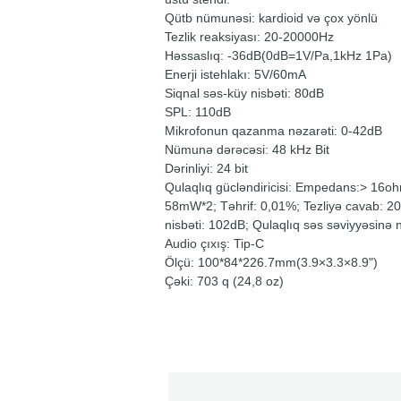
Qütb nümunəsi: kardioid və çox yönlü
Tezlik reaksiyası: 20-20000Hz
Həssaslıq: -36dB(0dB=1V/Pa,1kHz 1Pa)
Enerji istehlakı: 5V/60mA
Siqnal səs-küy nisbəti: 80dB
SPL: 110dB
Mikrofonun qazanma nəzarəti: 0-42dB
Nümunə dərəcəsi: 48 kHz Bit
Dərinliyi: 24 bit
Qulaqlıq gücləndiricisi: Empedans:> 16o
58mW*2; Təhrif: 0,01%; Tezliyə cavab: 2
nisbəti: 102dB; Qulaqlıq səs səviyyəsinə 
Audio çıxış: Tip-C
Ölçü: 100*84*226.7mm(3.9×3.3×8.9")
Çəki: 703 q (24,8 oz)