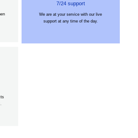
7/24 support
hen
We are at your service with our live
support at any time of the day.
cts
.