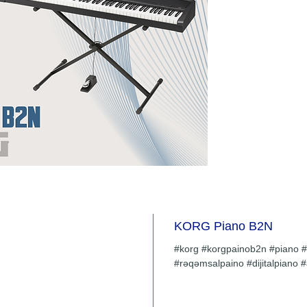
klaviatu
klaviatu
daha yü
səviyyəl
yüngül ə
uşaqlar
fortepi
ibarətdir
nümayişl
etməyəcə
yayındı
alətin s
üçün ruh
səsləri -
tərəfində
KORG Piano B2N
nümunəl
#korg #korgpainob2n #piano #
klavesin
#rəqəmsalpaino #dijitalpiano 
kimi siz
ağırlığı
yüngüldü