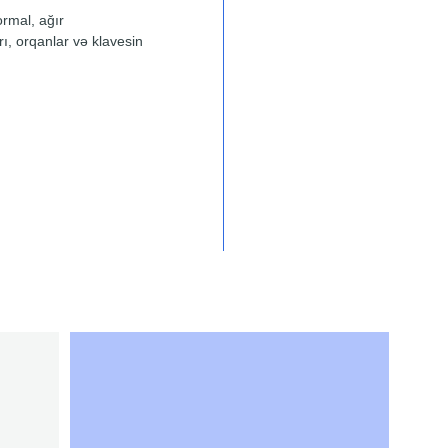
ilə tam
rmal, ağır
(STB1-BK
rı, orqanlar və klavesin
pedal qur