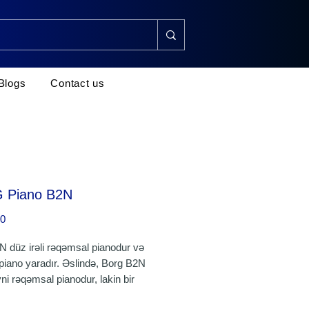
Blogs
Contact us
 Piano B2N
Price
00
 düz irəli rəqəmsal pianodur və
k piano yaradır. Əslində, Borg B2N
yni rəqəmsal pianodur, lakin bir
ərqi var: Natural Touch