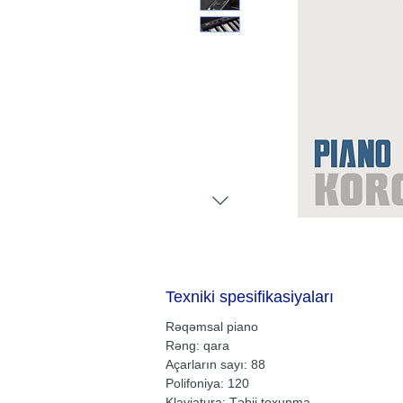
Texniki spesifikasiyaları
Rəqəmsal piano
Rəng: qara
Açarların sayı: 88
Polifoniya: 120
Klaviatura: Təbii toxunma