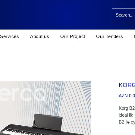
Services
About us
Our Project
Our Tenders
KORG
AZN 0.
Korg B2N
ideal il
B2 ilə e
mühüm f