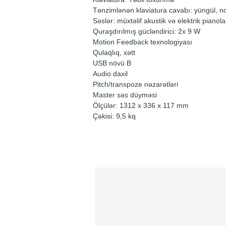
Tənzimlənən klaviatura cavabı: yüngül, no
Səslər: müxtəlif akustik və elektrik pianola
Quraşdırılmış gücləndirici: 2x 9 W
Motion Feedback texnologiyası
Qulaqlıq, xətt
USB növü B
Audio daxil
Pitch/transpoze nəzarətləri
Master səs düyməsi
Ölçülər: 1312 x 336 x 117 mm
Çəkisi: 9,5 kq