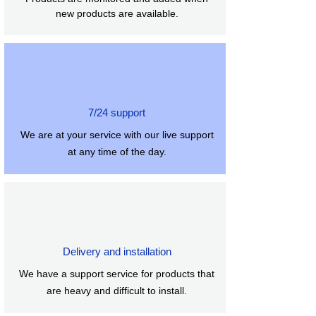
Maqnit: Y35（Ferrit）
new products are available.
Orta Səs Təzyiq Səviyyəsi: 94.8dB
(2.83V/1m)
Çəkisi: 11 KG
Paket ölçüsü: 42*36*36 sm
Kağız Konusunun Materialı: Mürəkkəb
pulpa
7/24 support
We are at your service with our live support
at any time of the day.
Delivery and installation
We have a support service for products that
are heavy and difficult to install.