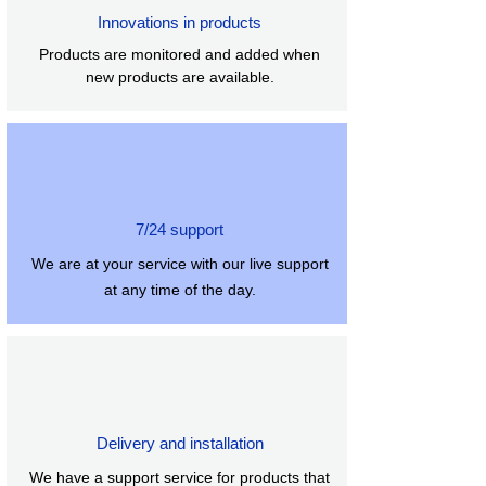
Tezlik diapazonu 30 Hz - 18000 Hz
Innovations in products
Həssaslıq -39dBV/Pa
Müqavimət 600 ohm
Products are monitored and added when
Maksimum səs təzyiqi SPL 127dB
new products are available.
Dinamik diapazon 103 dB
Siqnalın səs-küy nisbəti 70 dB
Çap F85 mm, hündürlüyü 21 mm
Ağ rəng
7/24 support
We are at your service with our live support
at any time of the day.
Delivery and installation
We have a support service for products that