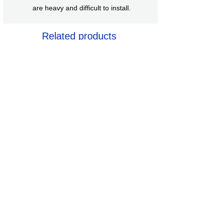
are heavy and difficult to install.
Related products
RCF SUB 708-AS II
RØDE NT1 5th
Price
Price
AZN 0.00
AZN 0.00