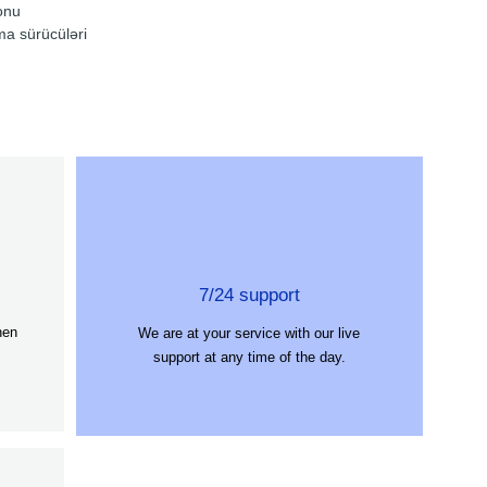
onu
ma sürücüləri
7/24 support
hen
We are at your service with our live
support at any time of the day.