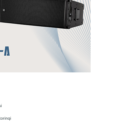
gücləndi
səviyyəs
çevirici
tətbiqlə
keyfiyyə
dizaynı 
dalğa bə
təmin ed
i
orinqi