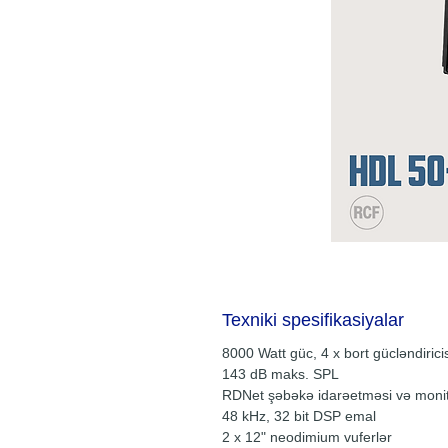
Texniki spesifikasiyalar
8000 Watt güc, 4 x bort gücləndiricis
143 dB maks. SPL
RDNet şəbəkə idarəetməsi və monit
48 kHz, 32 bit DSP emal
2 x 12" neodimium vuferlər