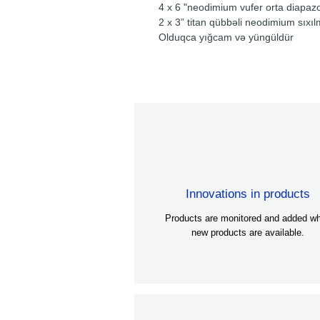
4 x 6 "neodimium vufer orta diapaz
2 x 3” titan qübbəli neodimium sıxıl
Olduqca yığcam və yüngüldür
Innovations in products
Products are monitored and added w
new products are available.