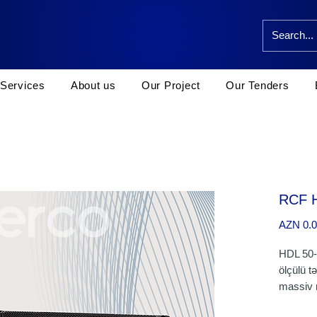
Services
About us
Our Project
Our Tenders
RCF 
AZN 0.
HDL 50-A
ölçülü tə
massiv 
PEAK, 4