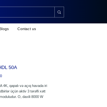
Blogs
Contact us
HDL 50A
Price
00
 4K, qapalı və açıq havada iri
dbirlər üçün aktiv 3 tərəfli xətt
moduludur. O, daxili 8000 W
000 W RMS Class-D dörd kanallı