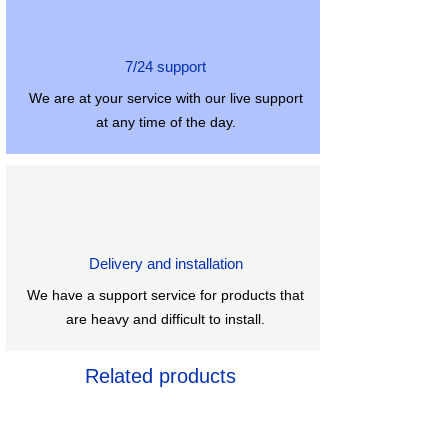
Avadanlıq rəngi Chrome
Ölçü: 864mm/34"
a : QAZ-da eni 41 mm
7/24 support
b : Eni 62mm-də 22F
We are at your service with our live support
c : Qalınlıq 21mm-də 1F
at any time of the day.
d : Qalınlıq 22mm-də 12F
Radius: 305 mmR
Delivery and installation
We have a support service for products that
are heavy and difficult to install.
Related products