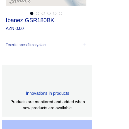
Ibanez GSR180BK
Price
AZN 0.00
Texniki spesifikasiyaları
Növü Bas gitara
Üst/arxa/gövdə
Fretboard Bənövşəyi ürək fretboard Ağ
nöqtəli inlay
Fret Orta ladlar
Lövhələrin sayı 22
Körpü B10 körpüsü
Innovations in products
İp sahəsi 19 mm
Products are monitored and added when
Boyun pikapı Dynamix J boyunlu
new products are available.
pikapPassive
Körpü pikap Dynamix J körpü pikapPassive
Zavod tənzimləməsi 1G,2D,3A,4E
Simli ölçü .045/.065/.085/.105