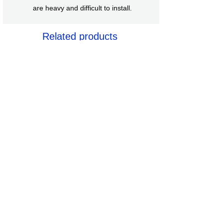
are heavy and difficult to install.
Related products
RCF SUB 708-AS II
RØDE NT1 5th
Price
Price
AZN 0.00
AZN 0.00