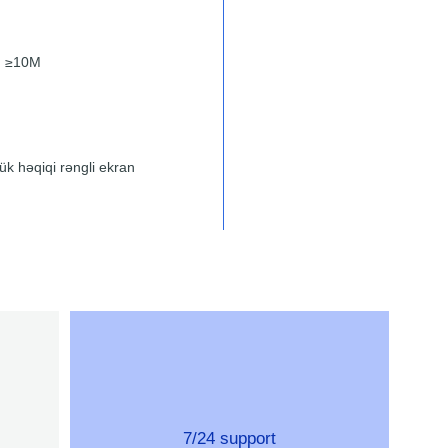
i: ≥10M
k həqiqi rəngli ekran
7/24 support