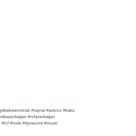
t funksiyalarına
İnfraqırmızı pult ilə də
tları icra edə bilərsiniz.Məhsulun
oruyucu funksiyası və avtomatik
ə qənaəti mövcuddur.
əbəkəterminalı #siqnal #azerco #baku
odeazerbaijan #rcfazerbaijan
 #rcf #rode #dynacord #music