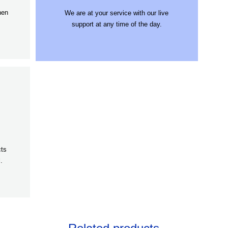
hen
We are at your service with our live
support at any time of the day.
cts
.