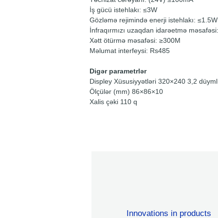
İş gücü istehlakı: ≤3W
Gözləmə rejimində enerji istehlakı: ≤1.5W
İnfraqırmızı uzaqdan idarəetmə məsafəs
Xətt ötürmə məsafəsi: ≥300M
Məlumat interfeysi: Rs485
Digər parametrlər
Displey Xüsusiyyətləri 320×240 3,2 düymlü
Ölçülər (mm) 86×86×10
Xalis çəki 110 q
Innovations in products