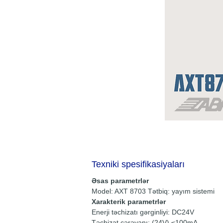
Texniki spesifikasiyaları
Əsas parametrlər
Model: AXT 8703 Tətbiq: yayım sistemi
Xarakterik parametrlər
Enerji təchizatı gərginliyi: DC24V
Təchizat cərəyanı: (24V) ≤100mA