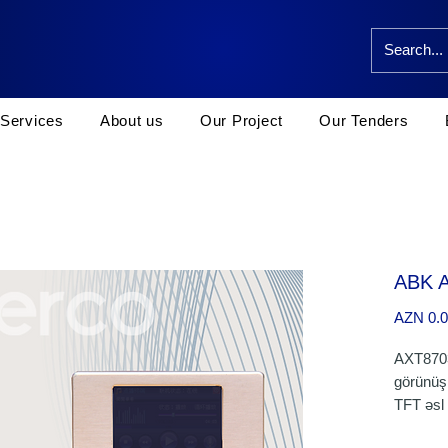
Services
About us
Our Project
Our Tenders
ABK 
AZN 0.
AXT8703
görünüş 
TFT əsl 
nəzarəti