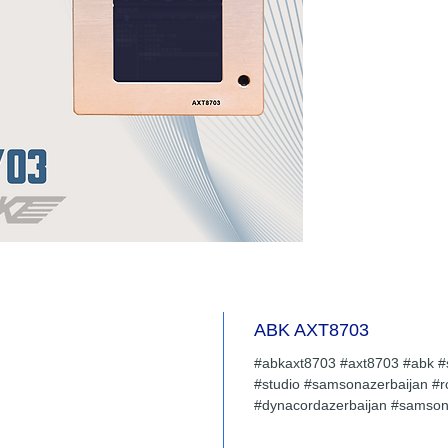
əməliyya
sahibdir.
əməliyya
ekran q
enerjiy
ABK AXT8703
#abkaxt8703 #axt8703 #abk #ş
#studio #samsonazerbaijan #r
#dynacordazerbaijan #samson