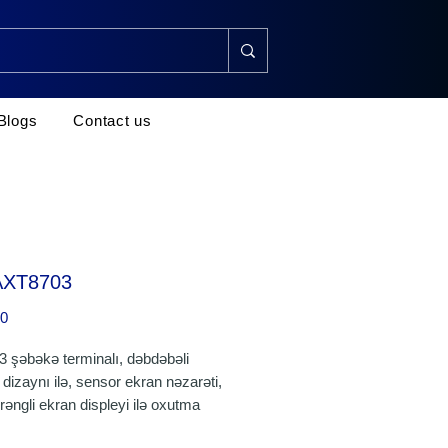
Blogs
Contact us
AXT8703
Price
00
 şəbəkə terminalı, dəbdəbəli
dizaynı ilə, sensor ekran nəzarəti,
rəngli ekran displeyi ilə oxutma
 də daxil olmaqla, hostun əsas