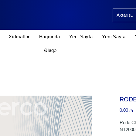
Xidmətlər
Haqqında
Yeni Sayfa
Yeni Sayfa
Əlaqə
RODE
P
0,00 ₼
Rode Cl
NT2000 