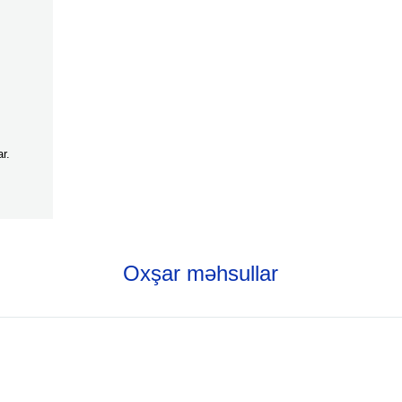
r.
Oxşar məhsullar