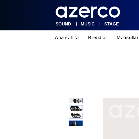
|
|
SOUND
MUSIC
STAGE
Ana səhifə
Brendlər
Məhsullar