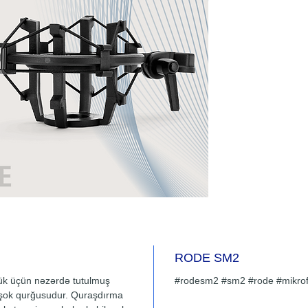
RODE SM2
lük üçün nəzərdə tutulmuş
#rodesm2 #sm2 #rode #mikrofo
on şok qurğusudur. Quraşdırma