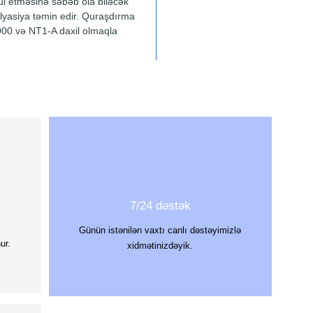
l etməsinə səbəb ola biləcək
olyasiya təmin edir. Quraşdırma
000 və NT1-A daxil olmaqla
7/24 dəstək
Günün istənilən vaxtı canlı dəstəyimizlə
ur.
xidmətinizdəyik.