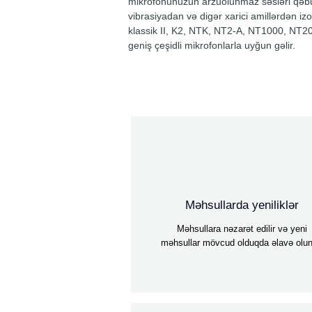
mikrofonunuzun arzuolunmaz səsləri qəbu
vibrasiyadan və digər xarici amillərdən iz
klassik II, K2, NTK, NT2-A, NT1000, NT2
geniş çeşidli mikrofonlarla uyğun gəlir.
Məhsullarda yeniliklər
Məhsullara nəzarət edilir və yeni
məhsullar mövcud olduqda əlavə olun