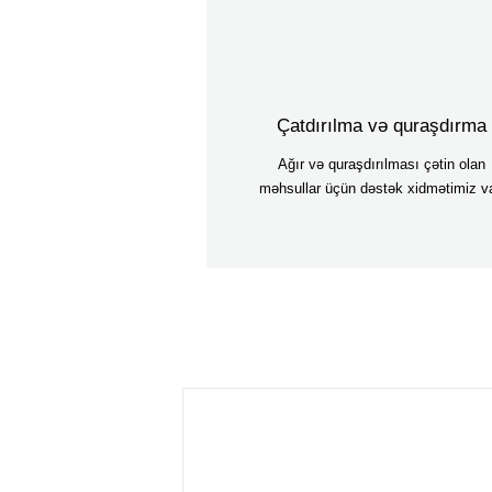
Çatdırılma və quraşdırma
Ağır və quraşdırılması çətin olan
məhsullar üçün dəstək xidmətimiz va