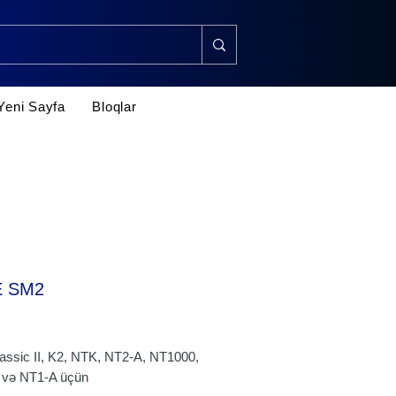
Yeni Sayfa
Bloqlar
 SM2
rice
assic II, K2, NTK, NT2-A, NT1000,
və NT1-A üçün