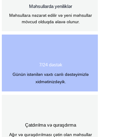
Məhsullarda yeniliklər
Məhsullara nəzarət edilir və yeni məhsullar
mövcud olduqda əlavə olunur.
7/24 dəstək
Günün istənilən vaxtı canlı dəstəyimizlə
xidmətinizdəyik.
Çatdırılma və quraşdırma
Ağır və quraşdırılması çətin olan məhsullar