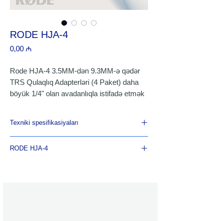
RODE HJA-4
Price
0,00 ₼
Rode HJA-4 3.5MM-dən 9.3MM-ə qədər
TRS Qulaqlıq Adapterləri (4 Paket) daha
böyük 1/4" olan avadanlıqla istifadə etmək
üçün 3,5 mm fişli qulaqlıqları (əksər
istehlakçı cihazlarında istifadə edildiyi kimi)
Texniki spesifikasiyaları
çevirmək üçün dörd yüksək keyfiyyətli
adapterdən ibarətdir. qulaqlıq yuvaları HJA-
HJA-4 adapterləri qulaqlıqları RODECaster
RODE HJA-4
4 adapterləri qulaqlıqları RODECaster Pro
Pro və AI-1-ə qoşmaq üçün xüsusilə
və AI-1-ə qoşmaq üçün xüsusilə uyğundur.
uyğundur.
#rodehja4 #rode #hja4 #azerco
Dörd yüksək keyfiyyətli 3,5 mm-dən 1/4
düym adapterdən ibarət paket