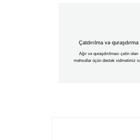
Çatdırılma və quraşdırma
Ağır və quraşdırılması çətin olan
məhsullar üçün dəstək xidmətimiz va