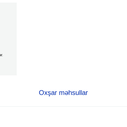
r.
Oxşar məhsullar