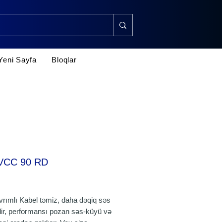
Yeni Sayfa
Bloqlar
VCC 90 RD
rice
rımlı Kabel təmiz, daha dəqiq səs
dir, performansı pozan səs-küyü və