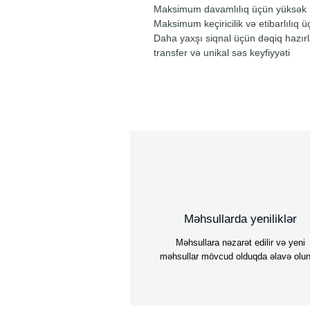
Maksimum davamlılıq üçün yüksək k
Maksimum keçiricilik və etibarlılıq ü
Daha yaxşı siqnal üçün dəqiq hazırla
transfer və unikal səs keyfiyyəti
Məhsullarda yeniliklər
Məhsullara nəzarət edilir və yeni
məhsullar mövcud olduqda əlavə olun