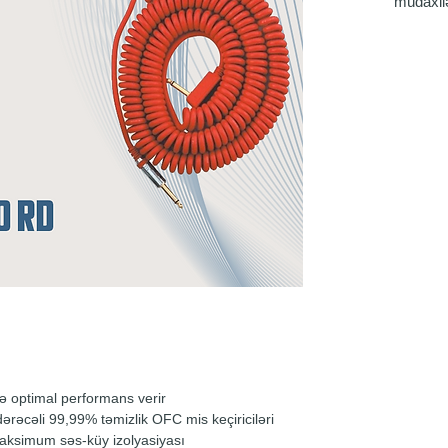
müdaxilə
mümkün 
etmək üç
material
edir.
Adi gita
keçirici
pozur. B
dinamik
siqnal it
VOX Bük
aydınlıq
diapazo
keçiricil
nadir ha
olunur v
məşhurd
xüsusi t
rdə optimal performans verir
optimalla
ərəcəli 99,99% təmizlik OFC mis keçiriciləri
edilir v
maksimum səs-küy izolyasiyası