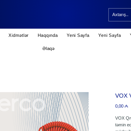
Xidmətlər
Haqqında
Yeni Sayfa
Yeni Sayfa
Əlaqə
VOX 
P
0,00 ₼
VOX Qıv
təmin e