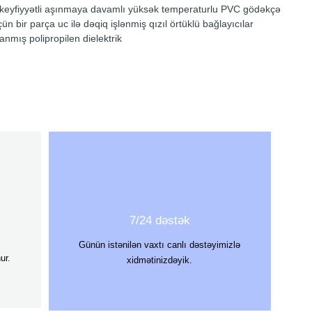
eyfiyyətli aşınmaya davamlı yüksək temperaturlu PVC gödəkçə
olan dah
çün bir parça uc ilə dəqiq işlənmiş qızıl örtüklü bağlayıcılar
Keçmişdə
nmış polipropilen dielektrik
səsdən ə
konstruk
kabellər
aradan q
həqiqətə
7/24 dəstək
Günün istənilən vaxtı canlı dəstəyimizlə
ur.
xidmətinizdəyik.