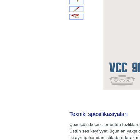
Texniki spesifikasiyaları
Çoxölçülü keçiricilər bütün tezliklə
Üstün səs keyfiyyəti üçün ən yaxşı d
İki ayrı qalxandan istifadə edərək 