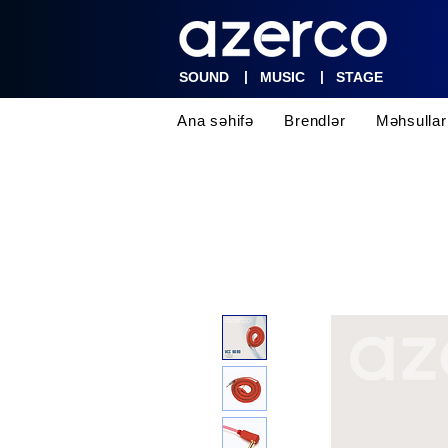
|
|
SOUND
MUSIC
STAGE
Ana səhifə
Brendlər
Məhsullar