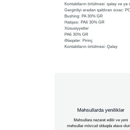
Kontaktların örtülməsi: qalay və ya q
Gərginliyi aradan qaldıran sıxac: 
Bushing: PA 30% GR
Halqası: PA6 30% GR
Xüsusiyyətlər
PA6 30% GR
Əlaqələr: Pirinç
Kontaktların örtülməsi: Qalay
Məhsullarda yeniliklər
Məhsullara nəzarət edilir və yeni
məhsullar mövcud olduqda əlavə olun