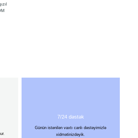
ızıl
POM
7/24 dəstək
Günün istənilən vaxtı canlı dəstəyimizlə
ur.
xidmətinizdəyik.