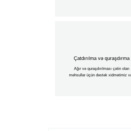
Çatdırılma və quraşdırma
Ağır və quraşdırılması çətin olan
məhsullar üçün dəstək xidmətimiz va