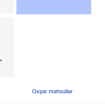
r.
Oxşar məhsullar