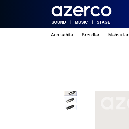
|
|
SOUND
MUSIC
STAGE
Ana səhifə
Brendlər
Məhsullar