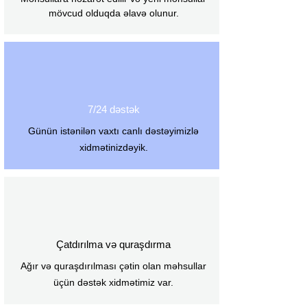
rəngli üzük
mövcud olduqda əlavə olunur.
RS4F-N-GN: 4 qütblü Dinamik dişi
konnektor, Nikel örtüklü kontaktlar, Yaşıl
rəngli üzük
RS4F-N-RD: 4 qütblü Dinamik dişi
konnektor, Nikel örtüklü kontaktlar, Qırmızı
rəngli üzük
7/24 dəstək
Günün istənilən vaxtı canlı dəstəyimizlə
xidmətinizdəyik.
Çatdırılma və quraşdırma
Ağır və quraşdırılması çətin olan məhsullar
üçün dəstək xidmətimiz var.