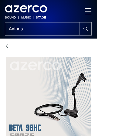
SOUND
|
MUSIC
|
STAGE