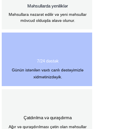
Məhsullarda yeniliklər
Məhsullara nəzarət edilir və yeni məhsullar
mövcud olduqda əlavə olunur.
7/24 dəstək
Günün istənilən vaxtı canlı dəstəyimizlə
xidmətinizdəyik.
Çatdırılma və quraşdırma
Ağır və quraşdırılması çətin olan məhsullar