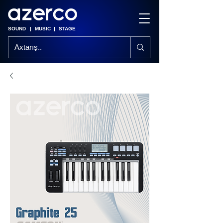
SOUND
|
MUSIC
|
STAGE