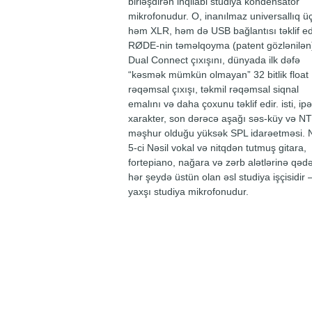
birləşdirən inqilabi studiya kondensator
mikrofonudur. O, inanılmaz universallıq ü
həm XLR, həm də USB bağlantısı təklif e
RØDE-nin təməlqoyma (patent gözlənilən
Dual Connect çıxışını, dünyada ilk dəfə
“kəsmək mümkün olmayan” 32 bitlik float
rəqəmsal çıxışı, təkmil rəqəmsal siqnal
emalını və daha çoxunu təklif edir. isti, ip
xarakter, son dərəcə aşağı səs-küy və NT
məşhur olduğu yüksək SPL idarəetməsi.
5-ci Nəsil vokal və nitqdən tutmuş gitara,
fortepiano, nağara və zərb alətlərinə qəd
hər şeydə üstün olan əsl studiya işçisidir 
yaxşı studiya mikrofonudur.