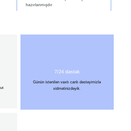
hazırlanmışdır
7/24 dəstək
Günün istənilən vaxtı canlı dəstəyimizlə
ur.
xidmətinizdəyik.