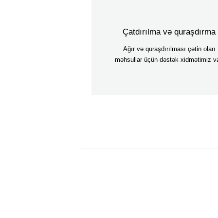
Çatdırılma və quraşdırma
Ağır və quraşdırılması çətin olan
məhsullar üçün dəstək xidmətimiz va