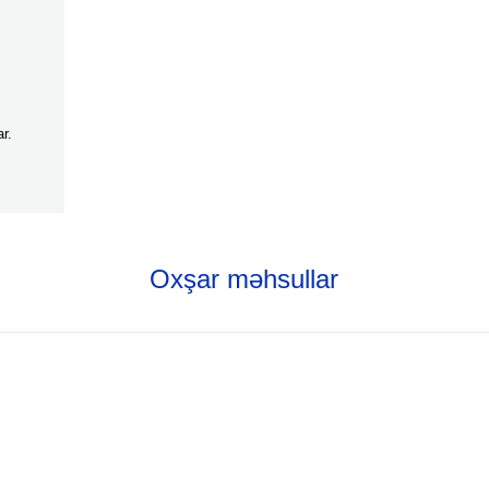
r.
Oxşar məhsullar