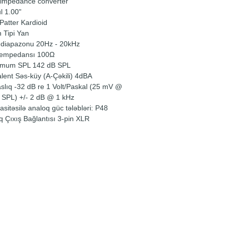
impedance converter
l 1.00"
Patter Kardioid
 Tipi Yan
k diapazonu 20Hz - 20kHz
 empedansı 100Ω
imum SPL 142 dB SPL
alent Səs-küy (A-Çəkili) 4dBA
slıq -32 dB re 1 Volt/Paskal (25 mV @
 SPL) +/- 2 dB @ 1 kHz
sitəsilə analoq güc tələbləri: P48
q Çıxış Bağlantısı 3-pin XLR