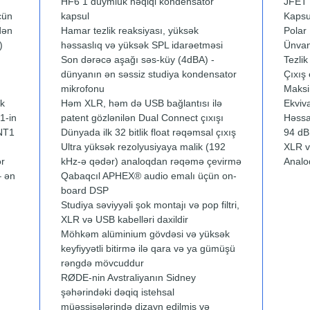
HF6 1 düymlük həqiqi kondensator
JFET 
çün
kapsul
Kapsu
dən
Hamar tezlik reaksiyası, yüksək
Polar 
)
həssaslıq və yüksək SPL idarəetməsi
Ünvan
Son dərəcə aşağı səs-küy (4dBA) -
Tezli
dünyanın ən səssiz studiya kondensator
Çıxış
mikrofonu
Maks
ək
Həm XLR, həm də USB bağlantısı ilə
Ekviv
1-in
patent gözlənilən Dual Connect çıxışı
Həssa
 NT1
Dünyada ilk 32 bitlik float rəqəmsal çıxış
94 dB
Ultra yüksək rezolyusiyaya malik (192
XLR va
ər
kHz-ə qədər) analoqdan rəqəmə çevirmə
Analo
– ən
Qabaqcıl APHEX® audio emalı üçün on-
board DSP
Studiya səviyyəli şok montajı və pop filtri,
XLR və USB kabelləri daxildir
Möhkəm alüminium gövdəsi və yüksək
keyfiyyətli bitirmə ilə qara və ya gümüşü
rəngdə mövcuddur
RØDE-nin Avstraliyanın Sidney
şəhərindəki dəqiq istehsal
müəssisələrində dizayn edilmiş və