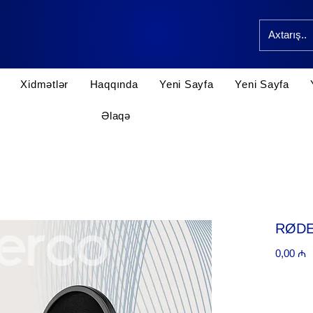
Xidmətlər
Haqqında
Yeni Sayfa
Yeni Sayfa
Əlaqə
RØDE
P
0,00 ₼