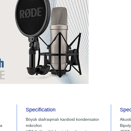
Specification
Spec
Böyük diafraqmalı kardioid kondensator
Akusti
lə
mikrofon
Bipoly