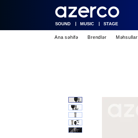
|
|
SOUND
MUSIC
STAGE
Ana səhifə
Brendlər
Məhsullar