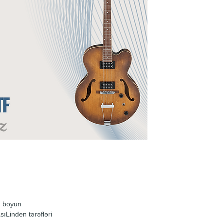
n boyun
ıLinden tərəfləri