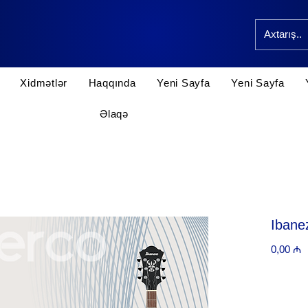
Xidmətlər
Haqqında
Yeni Sayfa
Yeni Sayfa
Əlaqə
Ibane
P
0,00 ₼