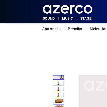
|
|
SOUND
MUSIC
STAGE
Ana səhifə
Brendlər
Məhsullar