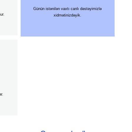
Günün istənilən vaxtı canlı dəstəyimizlə
ur.
xidmətinizdəyik.
r.