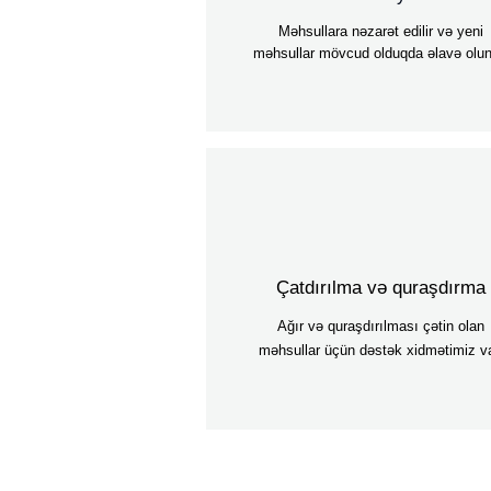
Məhsullara nəzarət edilir və yeni
məhsullar mövcud olduqda əlavə olun
Çatdırılma və quraşdırma
Ağır və quraşdırılması çətin olan
məhsullar üçün dəstək xidmətimiz va