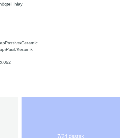
öqtəli inlay
i
ikapPassive/Ceramic
kapıPasif/Keramik
2/.052
7/24 dəstək