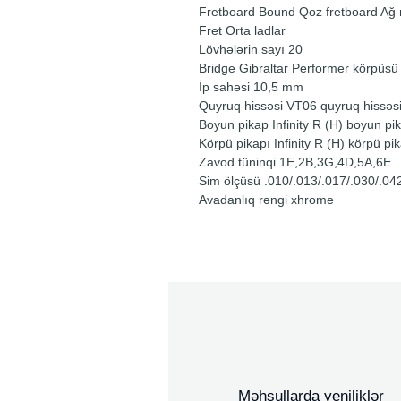
Fretboard Bound Qoz fretboard Ağ n
Fret Orta ladlar
Lövhələrin sayı 20
Bridge Gibraltar Performer körpüsü
İp sahəsi 10,5 mm
Quyruq hissəsi VT06 quyruq hissəs
Boyun pikap Infinity R (H) boyun p
Körpü pikapı Infinity R (H) körpü pi
Zavod tüninqi 1E,2B,3G,4D,5A,6E
Sim ölçüsü .010/.013/.017/.030/.04
Avadanlıq rəngi xhrome
Məhsullarda yeniliklər