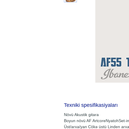
Texniki spesifikasiyaları
Növü Akustik gitara
Boyun növü AF ArtcoreNyatohSet-i
Üst/arxa/yan Cökə üstü Linden arxas