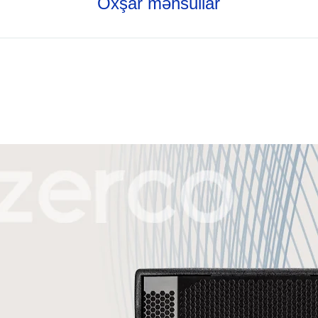
Oxşar məhsullar