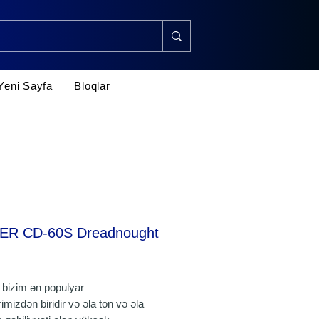
Yeni Sayfa
Bloqlar
ER CD-60S Dreadnought
rice
bizim ən populyar
imizdən biridir və əla ton və əla