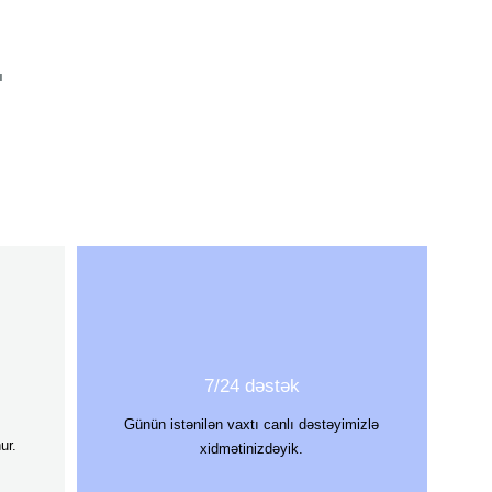
ı
7/24 dəstək
Günün istənilən vaxtı canlı dəstəyimizlə
ur.
xidmətinizdəyik.