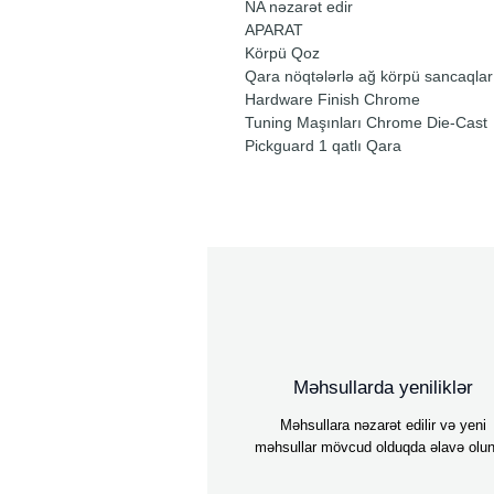
NA nəzarət edir
APARAT
Körpü Qoz
Qara nöqtələrlə ağ körpü sancaqlar
Hardware Finish Chrome
Tuning Maşınları Chrome Die-Cast
Pickguard 1 qatlı Qara
Məhsullarda yeniliklər
Məhsullara nəzarət edilir və yeni
məhsullar mövcud olduqda əlavə olun