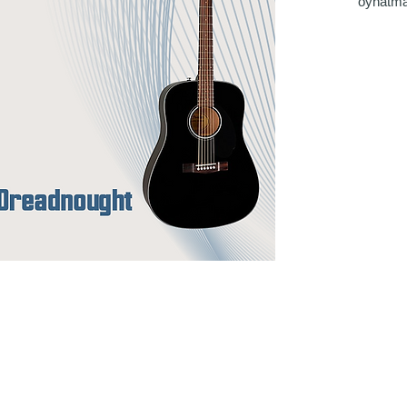
oynatma 
keyfiyyə
axtaran 
möhkəm 
və qırmı
asan oy
divan, 
idealdır
qabiliyy