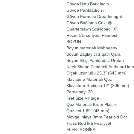
Gövdə Üstü Bərk ladin
Gövdə Parıldadıcısı
Gövdə Forması Dreadnought
Gövdə Bağlama Çoxluğu
Quartersawn Scalloped "X"
Rozet CD seriyası Pearloid
BOYUN
Boyun materialı Mahogany
Boyun Bağlayıcı 1 qatlı Qara
Boyun Bitişi Parıldadıcı Uretan
Neck Shape Fender® fretboard kəna
Ölçək uzunluğu 25,3" (643 mm)
Klaviatura Materialı Qoz
Klaviatura Radiusu 12" (305 mm)
Perde sayı 20
Fret Size Vintage
Qoz Materialı Krem Plastik
Qoz eni 1.69" (43 mm)
Mövqe Inleys 3mm Pearloid Dot
Truss Rod İkili Fəaliyyət
ELEKTRONİKA