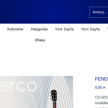
Xidmətlər
Haqqında
Yeni Sayfa
Yeni Sayfa
Əlaqə
FEND
P
0,00 ₼
CD-60S 
modellər