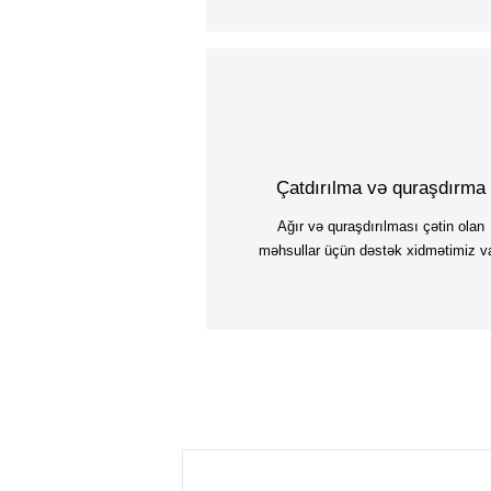
Çatdırılma və quraşdırma
Ağır və quraşdırılması çətin olan
məhsullar üçün dəstək xidmətimiz va