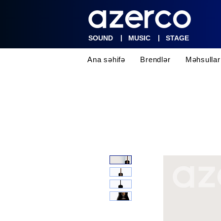
|
|
SOUND
MUSIC
STAGE
Ana səhifə
Brendlər
Məhsullar