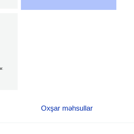
r.
Oxşar məhsullar