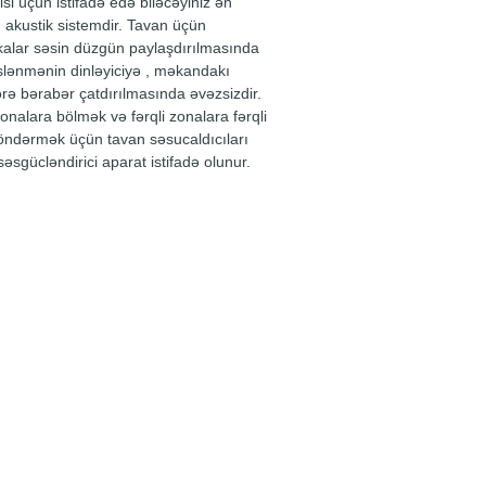
si üçün istifadə edə biləcəyiniz ən
 akustik sistemdir. Tavan üçün
kalar səsin düzgün paylaşdırılmasında
slənmənin dinləyiciyə , məkandakı
ərə bərabər çatdırılmasında əvəzsizdir.
onalara bölmək və fərqli zonalara fərqli
öndərmək üçün tavan səsucaldıcıları
əsgücləndirici aparat istifadə olunur.