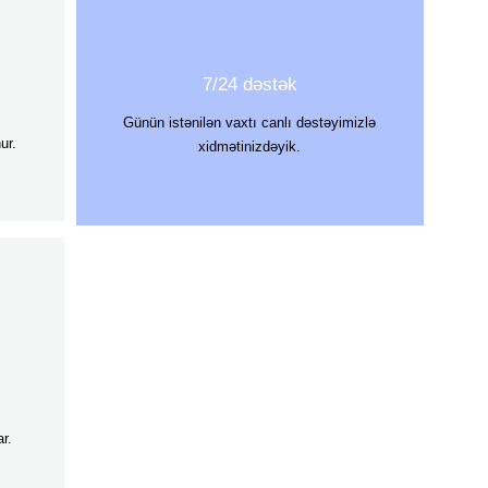
7/24 dəstək
Günün istənilən vaxtı canlı dəstəyimizlə
ur.
xidmətinizdəyik.
r.