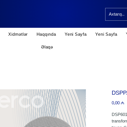
Xidmətlər
Haqqında
Yeni Sayfa
Yeni Sayfa
Əlaqə
DSPP
P
0,00 ₼
DSP6011
transfor