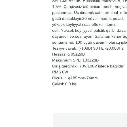
SPL103dB±2dB. Həssaslıq 95dB±2dB, T
1,5%. Çərçivəsiz alüminium mesh, heç va
paslanmaz. Üç dinamik xətti terminal, müxt
gücü dəstəkləyir.20 nüvəli maqnit polad,
yüksək keyfiyyətli səs effektini təmin
edir. Yüksək keyfiyyətli palstik qəlib, dava
dayanıqlı və solmayan. Sallanan kənar ü
sönümləmə, 100 üçün davamlı olaraq işlə
Tezliyə cavab: (-10dB) 90 Hz -20.000Hz
Həssaslıq 95±2dB
Maksimum SPL: 103±2dB
Giriş gərginlikli 70V/100V isteğe bağlıdır
RMS 6W
Ölçüsü: φ185mm×74mm
Çəkisi: 0,9 kq