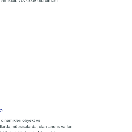
namikidir. 70v/100v ötürülməsi
ərginlikli, aşağı cərəyan rejimində
eçirilir ki, bu da daha uzun
ə ötürülməni və çoxsaylı
lərin paralel qoşulmasını mümkün
clü klip ilə quraşdırmaq asandır və
, deformasiyaya uğramayan və
n yüksək keyfiyyətli mühəndislik
ndən hazırlanmışdır. Məktəblər,
alar, meydançalar, parklar,
qlar, dəmiryol vağzalları, hava
ı, villa icmaları və ticarət mərkəzi
ketləri və s. kimi bu yerlər üçün
çimdir.
ə
 dinamikləri obyekt və
llərdə,müəsisələrdə, elan-anons və fon