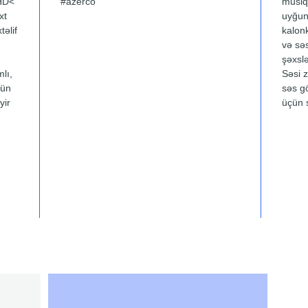
HD<
#azerco
musiqi
xt
uyğun
əlif
kalon
və sə
şəxsl
mlı,
Səsi z
çün
səs g
yir
üçün s