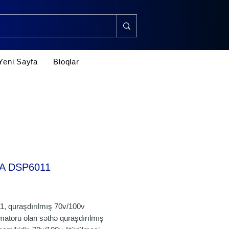
Yeni Sayfa
Bloqlar
A DSP6011
rice
, quraşdırılmış 70v/100v
matoru olan səthə quraşdırılmış