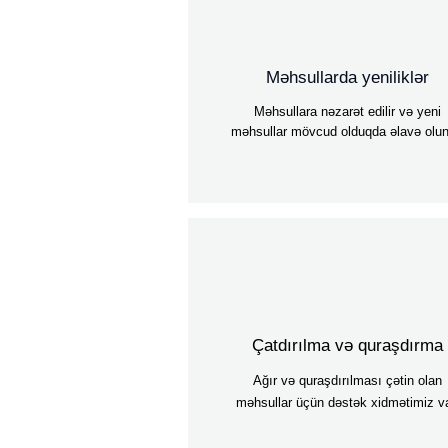
Məhsullarda yeniliklər
Məhsullara nəzarət edilir və yeni
məhsullar mövcud olduqda əlavə olun
Çatdırılma və quraşdırma
Ağır və quraşdırılması çətin olan
məhsullar üçün dəstək xidmətimiz va