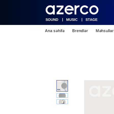
|
|
SOUND
MUSIC
STAGE
Ana səhifə
Brendlər
Məhsullar