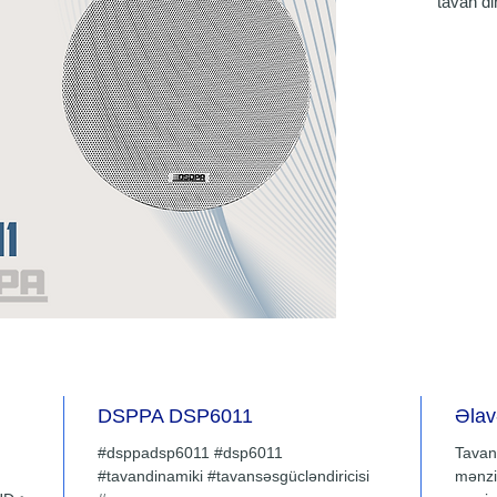
tavan di
yüksək g
həyata k
məsafəy
dinamik
edir. Gü
davamlı
solmaya
plastiki
gimnaziy
dayanaca
limanlar
supermar
ideal se
DSPPA DSP6011
Əlav
#dsppadsp6011 #dsp6011
Tavan
#tavandinamiki #tavansəsgücləndiricisi
mənzi