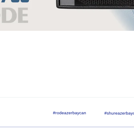
#rodeazerbaycan
#shureazerbay