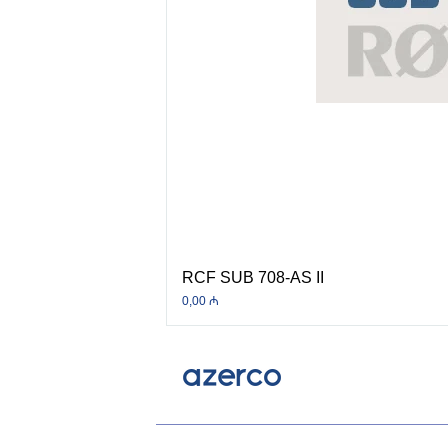
RCF SUB 708-AS II
Price
0,00 ₼