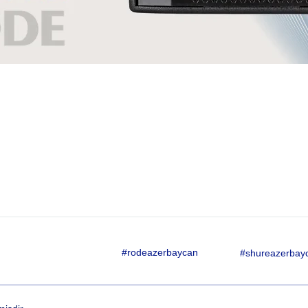
#rodeazerbaycan
#shureazerbay