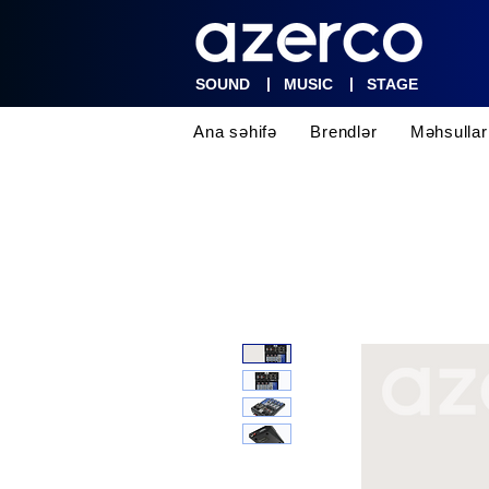
|
|
SOUND
MUSIC
STAGE
Ana səhifə
Brendlər
Məhsullar