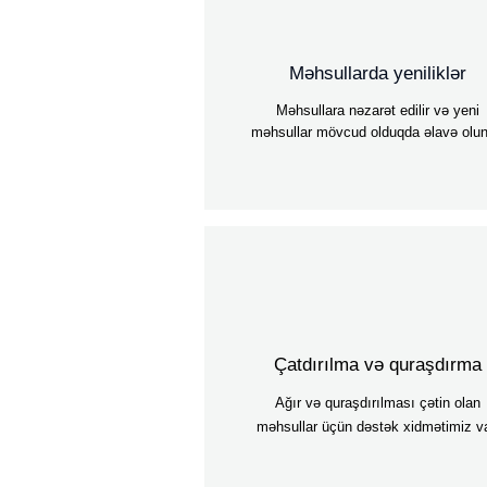
Məhsullarda yeniliklər
Məhsullara nəzarət edilir və yeni
məhsullar mövcud olduqda əlavə olun
Çatdırılma və quraşdırma
Ağır və quraşdırılması çətin olan
məhsullar üçün dəstək xidmətimiz va