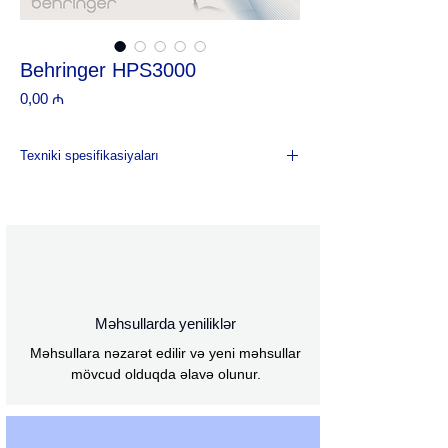
Behringer HPS3000
Price
0,00 ₼
Texniki spesifikasiyaları
Daha geniş ötürmə sahəsi
Tezliyə cavab: 20 Hz - 20 kHz
Yüksək effektivliyə malik kobalt kapsul
Kapsulun diametri: 40 mm
Həssaslıq: 110 dB @ 1 kHz
Maksimum giriş səviyyəsi: 100 mW
Empedans: 64 ohm
Məhsullarda yeniliklər
Oksigensiz mis tellərdən hazırlanmış
Məhsullara nəzarət edilir və yeni məhsullar
birtərəfli birləşdirici kabel
mövcud olduqda əlavə olunur.
Kabel uzunluğu: 2.0 m
Qoşulma: 6,3 mm stereo konnektor
Optimallaşdırılmış, oval aurikullar