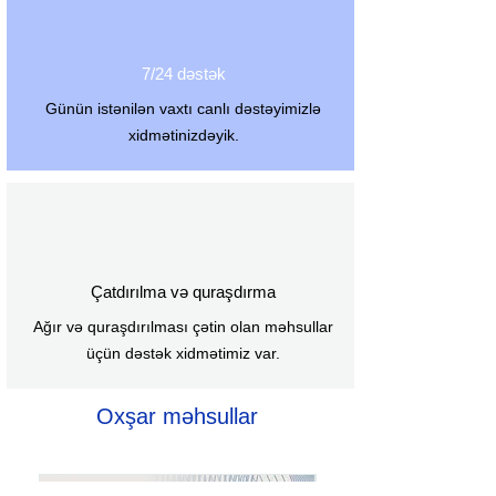
7/24 dəstək
Günün istənilən vaxtı canlı dəstəyimizlə
xidmətinizdəyik.
Çatdırılma və quraşdırma
Ağır və quraşdırılması çətin olan məhsullar
üçün dəstək xidmətimiz var.
Oxşar məhsullar