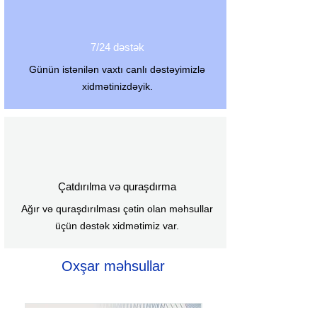
7/24 dəstək
Günün istənilən vaxtı canlı dəstəyimizlə
xidmətinizdəyik.
Çatdırılma və quraşdırma
Ağır və quraşdırılması çətin olan məhsullar
üçün dəstək xidmətimiz var.
Oxşar məhsullar