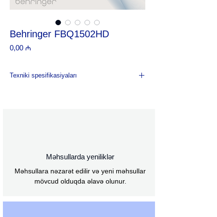
Behringer FBQ1502HD
Price
0,00 ₼
Texniki spesifikasiyaları
FBQ Əlaqənin aşkarlanması sistemi audio
analizatoru ilə
Jak və XLR ilə servo balanslaşdırılmış giriş
və çıxışlar
Tənzimlənən aşağı ötürmə 30-200 Hz ilə
əlavə Sub-Out (XLR).
Dəyişdirilə bilən Low-Cut
Məhsullarda yeniliklər
4-rəqəmli LED displey və giriş səviyyəsinə
Məhsullara nəzarət edilir və yeni məhsullar
nəzarət
mövcud olduqda əlavə olunur.
İşıqlandırılmış faderlər
Dizayn: 19" / 1U