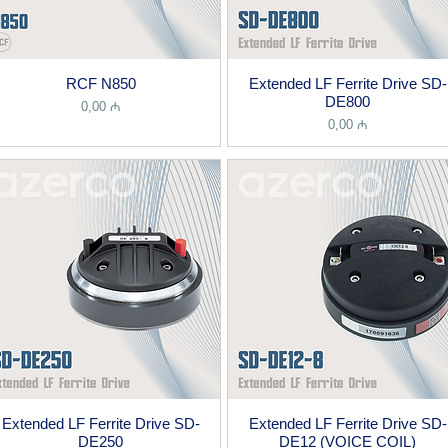
RCF N850
Extended LF Ferrite Drive SD-
DE800
Price
0,00 ₼
Price
0,00 ₼
Extended LF Ferrite Drive SD-
Extended LF Ferrite Drive SD-
DE250
DE12 (VOICE COIL)