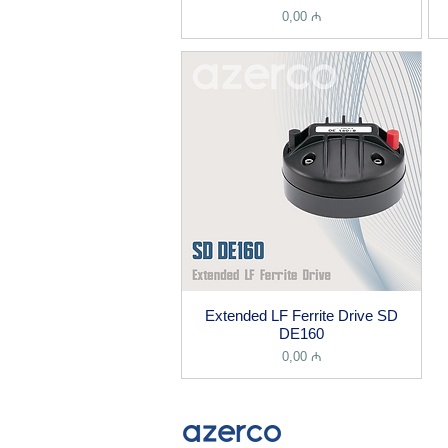
Price
0,00 ₼
Extended LF Ferrite Drive SD
DE160
Price
0,00 ₼