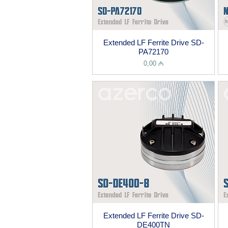
Extended LF Ferrite Drive SD-
PA72170
Price
0,00 ₼
Extended LF Ferrite Drive SD-
DE400TN